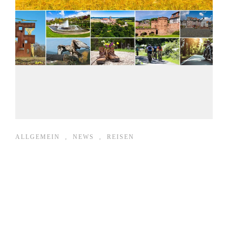
ALLGEMEIN
,
NEWS
,
REISEN
Frühling & Sommer
2026 in der Wetterau – Veranstaltungen, Natur &
Erlebnisse Die Wetterau im Frühjahr und Sommer
2026 ist ein ideales Reiseziel für alle, die Natur,
Kultur und regionale Veranstaltungen verbinden