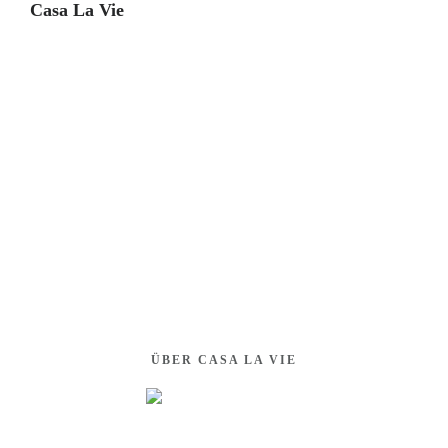
Casa La Vie
Astrid Schätzle
Am Weinberg 7
63674 Altenstadt-Lindheim
Mobil:
+49 170 5919201
oder
+49 170 5804159
info@casa-la-vie.de
ÜBER CASA LA VIE