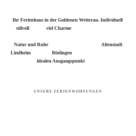
Ihr Ferienhaus in der Goldenen Wetterau.
Individuell
,
stilvoll
und mit
viel Charme
eingerichtete Apartments
erwarten Sie – ein zweites Zuhause auf Zeit, umgeben von
Natur und Ruhe
. Am ruhigen Ortsrand von
Altenstadt
Lindheim
, Richtung
Büdingen
gelegen, bietet das Casa La
Vie einen
idealen Ausgangspunkt
für Erholung und
Entdeckungen.
UNSERE FERIENWOHNUNGEN
Die lichtdurchfluteten Apartments bieten einen direkten Blick
in die Natur und verbinden individuelle Gestaltung mit
liebevollen Details.
Hochwertiger Komfort und eine warme Atmosphäre schaffen
ein Zuhause auf Zeit, in dem Entspannung und