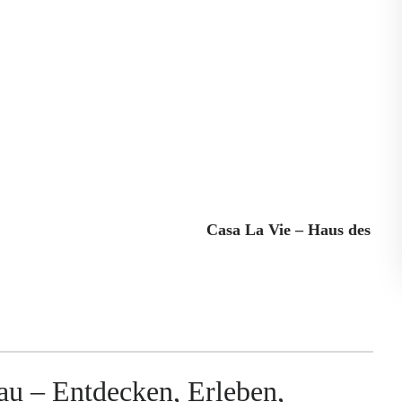
te Ferienwohnungen mit modernem Komfort und regionalem
fahrer entlang des Vulkan- oder Limesradwegs,
olungssuchende, Aktivurlauber oder Motorradfreunde auf
Gast den passenden Rückzugsort.
e,
,
osphäre ausklingen.
ßen Sie herzlich willkommen im
Casa La Vie – Haus des
rau – Entdecken, Erleben,