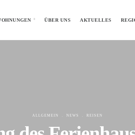
WOHNUNGEN
ÜBER UNS
AKTUELLES
REGI
ALLGEMEIN
.
NEWS
.
REISEN
g des Ferienhau