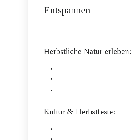
Entspannen
Die Wetterau zeigt sich im Herbst von ihr
Die sanften Hügel und bunten Wälder run
Erkunden ein.
Herbstliche Natur erleben:
Wanderwege im Laub: Spaziergänge
Apfelernte & Streuobstwiesen: Regio
Vogelbeobachtung am Trais-Horloffe
Kultur & Herbstfeste:
Erntedankfeste & Bauernmärkte: Tr
Keltenwelt Glauberg: Archäologie im