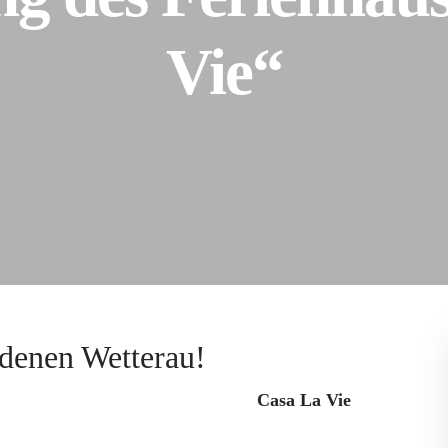
Vie“
27. Juli 2025
denen Wetterau!
nseres neu gestalteten Ferienhauses
Casa La Vie
– ein
on. Inmitten der sanften Hügellandschaft der Wetterau