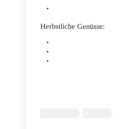
Konzerte und Lesungen in historisch
Herbstliche Genüsse:
Federweißer, Zwiebelkuchen & Wette
Hofcafés mit saisonaler Küche und 
Einkehr in gemütlichen Gasthäuser
Die goldene Jahreszeit bringt Ruhe und n
Ob aktiv oder entspannt – der Herbst im C
Ferienwohnung
Reisetipps