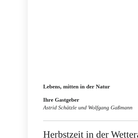
erwarten Sie drei liebevoll eingerichte
Flair.
Ob Wanderer auf der Bonifatiusroute, Rad
Geschäftsreisende mit Sinn für Ruhe, Erh
Tour – das Casa La Vie bietet für jeden 
Genießen Sie den Panoramablick ins Grün
starten Sie direkt zu Ihren Lieblingsrouten
und lassen Sie den Tag in wohnlicher Atm
Wir freuen uns auf Ihren Besuch und hei
Lebens, mitten in der Natur
.
Ihre Gastgeber
Astrid Schätzle und Wolfgang Gaßmann
Herbstzeit in der Wette