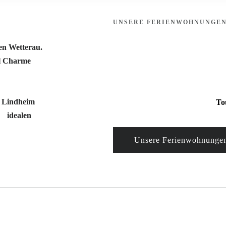
UNSERE FERIENWOHNUNGE
Die lichtdurchfluteten Apartments b
en Wetterau.
individuelle Gestaltung mit liebevol
el Charme
Hochwertiger Komfort und eine wa
en Sie – ein
Entspannung und Wohlbefinden im 
eben von
t Lindheim
,
Das Casa La Vie ist offiziell bei
To
Tourismusnetzwerks.
nen
idealen
Unsere Ferienwohnunge
Impres