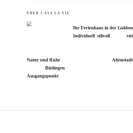
ÜBER CASA LA VIE
Ihr Ferienhaus in der Golden
Individuell
,
stilvoll
und mit
vi
eingerichtete Apartments erwart
zweites Zuhause auf Zeit, umg
Natur und Ruhe
. Am ruhigen Ortsrand von
Altenstad
Richtung
Büdingen
gelegen, bietet das Casa La Vie ei
Ausgangspunkt
für Erholung und Entdeckungen.
© Casa La Vie